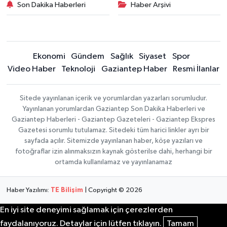
Son Dakika Haberleri
Haber Arşivi
Ekonomi
Gündem
Sağlık
Siyaset
Spor
Video Haber
Teknoloji
Gaziantep Haber
Resmi İlanlar
Sitede yayınlanan içerik ve yorumlardan yazarları sorumludur.
Yayınlanan yorumlardan Gaziantep Son Dakika Haberleri ve
Gaziantep Haberleri - Gaziantep Gazeteleri - Gaziantep Ekspres
Gazetesi sorumlu tutulamaz. Sitedeki tüm harici linkler ayrı bir
sayfada açılır. Sitemizde yayınlanan haber, köşe yazıları ve
fotoğraflar izin alınmaksızın kaynak gösterilse dahi, herhangi bir
ortamda kullanılamaz ve yayınlanamaz
Haber Yazılımı:
TE Bilişim
| Copyright © 2026
En iyi site deneyimi sağlamak için çerezlerden
faydalanıyoruz. Detaylar için lütfen tıklayın.
Tamam