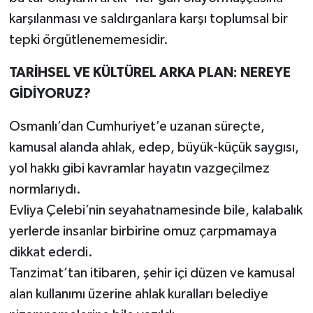
karşılanması ve saldırganlara karşı toplumsal bir
Video Haber
tepki örgütlenememesidir.
Yaşam
TARİHSEL VE KÜLTÜREL ARKA PLAN: NEREYE
GİDİYORUZ?
Yeme-İçme
Osmanlı’dan Cumhuriyet’e uzanan süreçte,
Yemek
kamusal alanda ahlak, edep, büyük-küçük saygısı,
yol hakkı gibi kavramlar hayatın vazgeçilmez
normlarıydı.
Evliya Çelebi’nin seyahatnamesinde bile, kalabalık
yerlerde insanlar birbirine omuz çarpmamaya
dikkat ederdi.
Tanzimat’tan itibaren, şehir içi düzen ve kamusal
alan kullanımı üzerine ahlak kuralları belediye