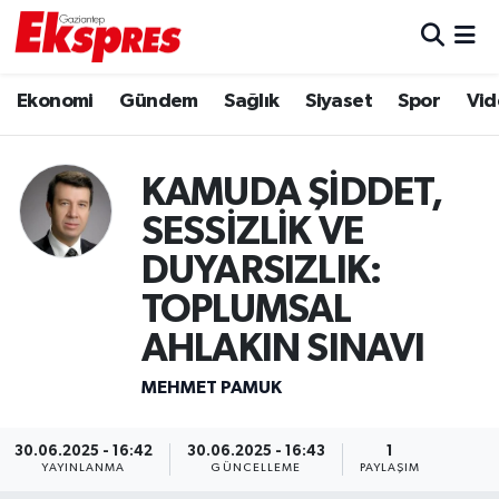
Eğitim
Hava Durumu
Ekonomi
Gündem
Sağlık
Siyaset
Spor
Vid
Ekonomi
Trafik Durumu
KAMUDA ŞİDDET,
Gaziantep son dakika
Puan Durumu ve Fikstür
SESSİZLİK VE
Genel
Tüm Manşetler
DUYARSIZLIK:
TOPLUMSAL
Gündem
Son Dakika Haberleri
AHLAKIN SINAVI
Haberler
Haber Arşivi
MEHMET PAMUK
Kültür Sanat
30.06.2025 - 16:42
30.06.2025 - 16:43
1
YAYINLANMA
GÜNCELLEME
PAYLAŞIM
Magazin