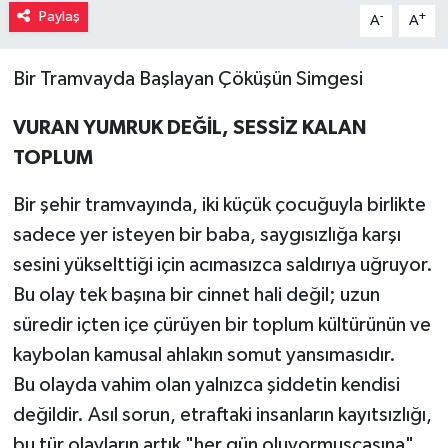
Paylaş
-
+
A
A
Müzik
Bir Tramvayda Başlayan Çöküşün Simgesi
Piyasa
VURAN YUMRUK DEĞİL, SESSİZ KALAN
Resmi İlanlar
TOPLUM
Sağlık
Bir şehir tramvayında, iki küçük çocuğuyla birlikte
sadece yer isteyen bir baba, saygısızlığa karşı
Sinemalar
sesini yükselttiği için acımasızca saldırıya uğruyor.
Siyaset
Bu olay tek başına bir cinnet hali değil; uzun
süredir içten içe çürüyen bir toplum kültürünün ve
Spor
kaybolan kamusal ahlakın somut yansımasıdır.
Bu olayda vahim olan yalnızca şiddetin kendisi
Teknoloji
değildir. Asıl sorun, etraftaki insanların kayıtsızlığı,
Türkiye
bu tür olayların artık "her gün oluyormuşçasına"