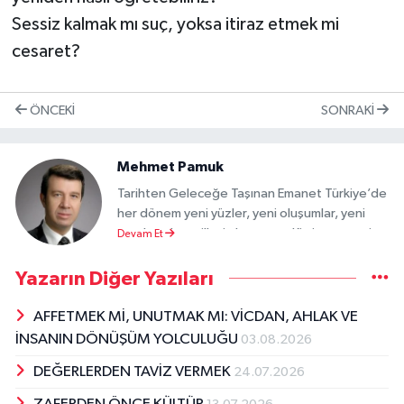
Sessiz kalmak mı suç, yoksa itiraz etmek mi
cesaret?
ÖNCEKI
SONRAKI
Mehmet Pamuk
Tarihten Geleceğe Taşınan Emanet Türkiye’de
her dönem yeni yüzler, yeni oluşumlar, yeni
vaatler çıkar milletin karşısına. Kimi umut verir,
Devam Et
kimi hayal kırıklığı. Kimi samimidir, kimi yalnızca
sahnededir. Fakat biz esas soruyu
Yazarın Diğer Yazıları
unutmamalıyız: Bu hareketlerin, bu sözlerin,
bu iddiaların merkezinde Türk Milleti var mı?
AFFETMEK Mİ, UNUTMAK MI: VİCDAN, AHLAK VE
Veya daha açık soralım: Türklük bu denklemde
İNSANIN DÖNÜŞÜM YOLCULUĞU
03.08.2026
nerede duruyor? Türklük, bu topraklarda
DEĞERLERDEN TAVİZ VERMEK
yalnızca bir kimlik meselesi değildir. Bir
24.07.2026
vicdandır, bir hafızadır, bir duruş biçimidir. Öyle