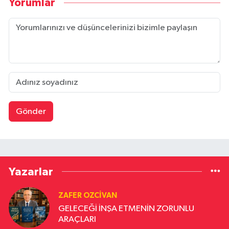
iradesini koruma görevidir. Bugün bu
Yorumlar
topraklarda yaşayan her Türk evladı, tarihin en
zorlu dönemlerinden süzülerek gelen bir
mirasın taşıyıcısıdır. Bu miras; sadece bir etnik
kimlik değil, insanlık tarihine yön vermiş bir
medeniyet anlayışıdır. Ancak bu mirasın
taşıyıcılığı, yalnızca nostaljiyle, hamasetle,
afişlerle olmaz. Bu, adaletli olmakla olur.
Liyakate inanmakla olur. Eğitimi ve üretimi
öncelemekle olur. Türk milletinin evlatlarına
Gönder
sadece vatan değil, gelecek sunmakla olur.
Bugün bu ülkede milyonlarca gencin kalbi kırık,
umudu sönük, gözü yurtdışına dönükse,
burada sadece ekonomi değil; aynı zamanda
aidiyet, kimlik, adalet ve vizyon problemi var
demektir. Ve bu problemleri çözebilecek
Yazarlar
yegâne fikir, Türklüğün diriltilmesidir.
Diriltilmesi gereken şey kuru bir milliyetçilik
ZAFER OZCIVAN
değil, ahlaklı, adil ve çağdaş bir devlet aklıdır.
GELECEĞİ İNŞA ETMENİN ZORUNLU
Bu akıl, kendi milletini önceleyen, kimliğini
ARAÇLARI
koruyan, sınırlarını kutsayan ve aynı zamanda