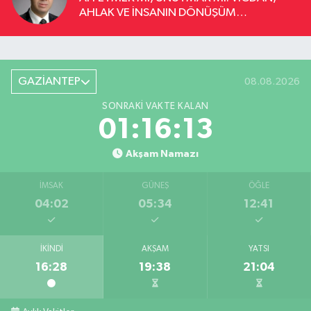
AHLAK VE İNSANIN DÖNÜŞÜM
YOLCULUĞU
GAZİANTEP
08.08.2026
SONRAKI VAKTE KALAN
01:16:13
Akşam Namazı
İMSAK
GÜNEŞ
ÖĞLE
04:02
05:34
12:41
İKINDI
AKŞAM
YATSI
16:28
19:38
21:04