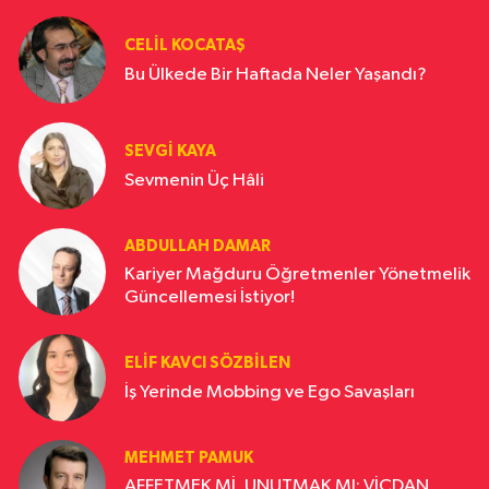
çağın gereklerini bilen bir akıldır. Türklük, bu
ülkenin çimentosudur. Ve o çimento dağılırsa,
CELIL KOCATAŞ
geriye yalnızca enkaz kalır. Bugün yapılması
Bu Ülkede Bir Haftada Neler Yaşandı?
gereken şey; bu çimentoyu yeniden karıp,
ortak bir gelecek inşa etmektir. Yoksa isimler
gelir, isimler gider. Tabelalar değişir, figürler
SEVGI KAYA
sahneden çekilir. Ama Türk Milleti kalır. Önemli
Sevmenin Üç Hâli
olan, o millete gerçekten hizmet edebilmektir.
ABDULLAH DAMAR
Kariyer Mağduru Öğretmenler Yönetmelik
Güncellemesi İstiyor!
ELIF KAVCI SÖZBILEN
İş Yerinde Mobbing ve Ego Savaşları
MEHMET PAMUK
AFFETMEK Mİ, UNUTMAK MI: VİCDAN,