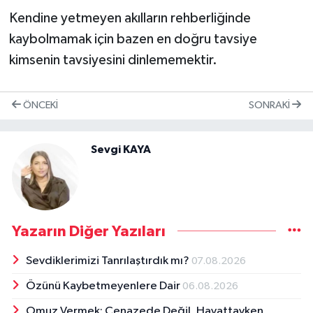
Kendine yetmeyen akılların rehberliğinde
kaybolmamak için bazen en doğru tavsiye
kimsenin tavsiyesini dinlememektir.
ÖNCEKI
SONRAKI
Sevgi KAYA
Yazarın Diğer Yazıları
Sevdiklerimizi Tanrılaştırdık mı?
07.08.2026
Özünü Kaybetmeyenlere Dair
06.08.2026
Omuz Vermek: Cenazede Değil, Hayattayken