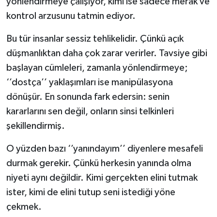
yönlendirmeye çalışıyor, kimi ise sadece merak ve
kontrol arzusunu tatmin ediyor.
Video Haber
Bu tür insanlar sessiz tehlikelidir. Çünkü açık
Yaşam
düşmanlıktan daha çok zarar verirler. Tavsiye gibi
başlayan cümleleri, zamanla yönlendirmeye;
Yeme-İçme
‘’dostça’’ yaklaşımları ise manipülasyona
dönüşür. En sonunda fark edersin: senin
Yemek
kararlarını sen değil, onların sinsi telkinleri
şekillendirmiş.
O yüzden bazı ‘’yanındayım’’ diyenlere mesafeli
durmak gerekir. Çünkü herkesin yanında olma
niyeti aynı değildir. Kimi gerçekten elini tutmak
ister, kimi de elini tutup seni istediği yöne
çekmek.