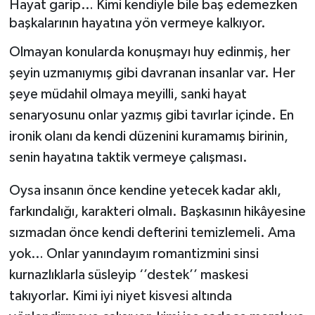
Hayat garip… Kimi kendiyle bile baş edemezken
başkalarının hayatına yön vermeye kalkıyor.
Müzik
Olmayan konularda konuşmayı huy edinmiş, her
Piyasa
şeyin uzmanıymış gibi davranan insanlar var. Her
şeye müdahil olmaya meyilli, sanki hayat
Resmi İlanlar
senaryosunu onlar yazmış gibi tavırlar içinde. En
Sağlık
ironik olanı da kendi düzenini kuramamış birinin,
senin hayatına taktik vermeye çalışması.
Sinemalar
Oysa insanın önce kendine yetecek kadar aklı,
Siyaset
farkındalığı, karakteri olmalı. Başkasının hikâyesine
sızmadan önce kendi defterini temizlemeli. Ama
Spor
yok… Onlar yanındayım romantizmini sinsi
kurnazlıklarla süsleyip ‘’destek’’ maskesi
Teknoloji
takıyorlar. Kimi iyi niyet kisvesi altında
Türkiye