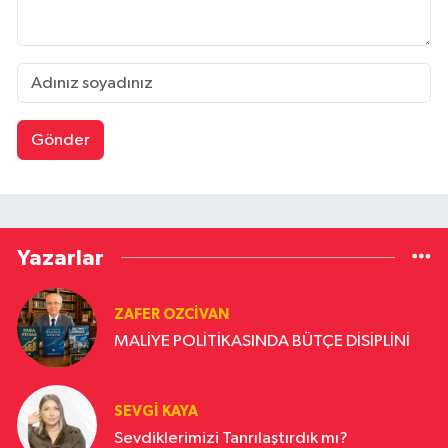
Gönder
Yazarlar
ZAFER OZCIVAN
MALİYE POLİTİKASINDA BÜTÇE DİSİPLİNİ
SEVGI KAYA
Sevdiklerimizi Tanrılaştırdık mı?