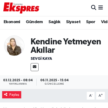
Eğitim
Hava Durumu
Ekonomi
Gündem
Sağlık
Siyaset
Spor
Vid
Ekonomi
Trafik Durumu
Kendine Yetmeyen
Gaziantep son dakika
Puan Durumu ve Fikstür
Akıllar
Genel
Tüm Manşetler
SEVGI KAYA
Gündem
Son Dakika Haberleri
Haberler
Haber Arşivi
03.12.2025 - 08:04
06.11.2025 - 15:04
YAYINLANMA
GÜNCELLEME
Kültür Sanat
Paylaş
-
+
A
A
Magazin