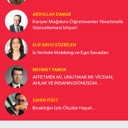
ABDULLAH DAMAR
Kariyer Mağduru Öğretmenler Yönetmelik
Güncellemesi İstiyor!
ELIF KAVCI SÖZBILEN
İş Yerinde Mobbing ve Ego Savaşları
MEHMET PAMUK
AFFETMEK Mİ, UNUTMAK MI: VİCDAN,
AHLAK VE İNSANIN DÖNÜŞÜM
YOLCULUĞU
ŞAHIN YIĞIT
Bıraktığın İzle Ölçülür Hayat...